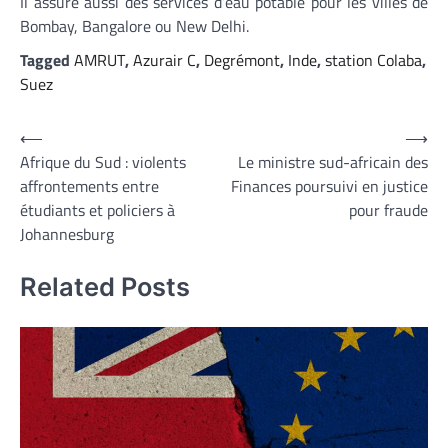
Il assure aussi des services d’eau potable pour les villes de
Bombay, Bangalore ou New Delhi.
Tagged
AMRUT
,
Azurair C
,
Degrémont
,
Inde
,
station Colaba
,
Suez
Navigation
⟵
⟶
Afrique du Sud : violents
Le ministre sud-africain des
de
affrontements entre
Finances poursuivi en justice
l’article
étudiants et policiers à
pour fraude
Johannesburg
Related Posts