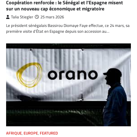
Coopération renforcée : le Sénégal et l’Espagne misent
sur un nouveau cap économique et migratoire
Talia Stiegler
25 mars 2026
Le président sénégalais Bassirou Diomaye Faye effectue, ce 24 mars, sa
première visite d’État en Espagne depuis son accession au…
AFRIQUE
,
EUROPE
,
FEATURED