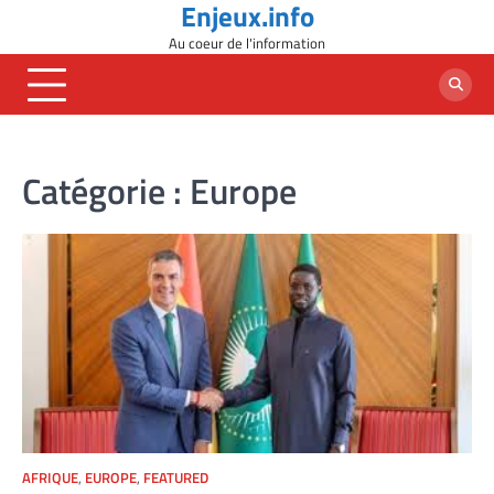
Enjeux.info
Skip
to
Au coeur de l'information
content
Catégorie :
Europe
AFRIQUE
,
EUROPE
,
FEATURED