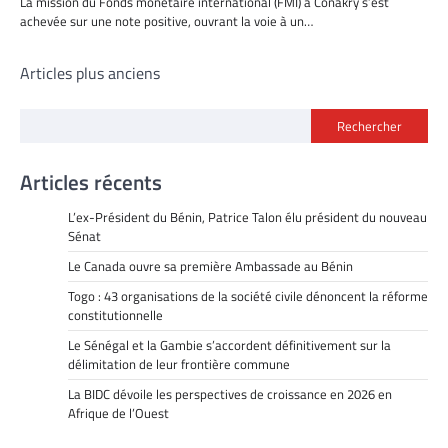
La mission du Fonds monétaire international (FMI) à Conakry s’est
achevée sur une note positive, ouvrant la voie à un…
Navigation
Articles plus anciens
des
Rechercher
articles
Articles récents
L’ex-Président du Bénin, Patrice Talon élu président du nouveau
Sénat
Le Canada ouvre sa première Ambassade au Bénin
Togo : 43 organisations de la société civile dénoncent la réforme
constitutionnelle
Le Sénégal et la Gambie s’accordent définitivement sur la
délimitation de leur frontière commune
La BIDC dévoile les perspectives de croissance en 2026 en
Afrique de l’Ouest