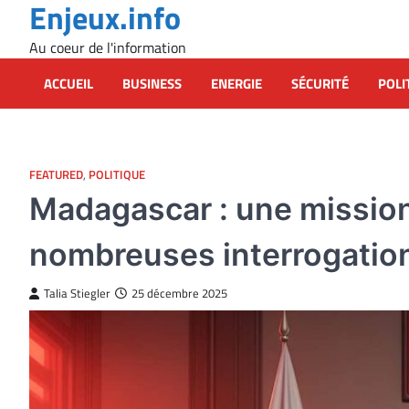
Enjeux.info
Skip
to
Au coeur de l'information
content
ACCUEIL
BUSINESS
ENERGIE
SÉCURITÉ
POLI
FEATURED
,
POLITIQUE
Madagascar : une mission
nombreuses interrogatio
Talia Stiegler
25 décembre 2025