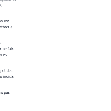
du
on est
 attaque
s
irme faire
rces
g et des
o insiste
rs pas