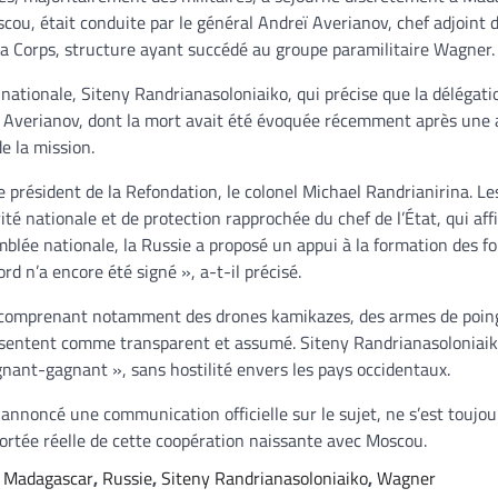
cou, était conduite par le général Andreï Averianov, chef adjoint 
ica Corps, structure ayant succédé au groupe paramilitaire Wagner.
 nationale, Siteny Randrianasoloniaiko, qui précise que la délégati
al Averianov, dont la mort avait été évoquée récemment après une
de la mission.
e président de la Refondation, le colonel Michael Randrianirina. Le
té nationale et de protection rapprochée du chef de l’État, qui aff
mblée nationale, la Russie a proposé un appui à la formation des fo
d n’a encore été signé », a-t-il précisé.
e, comprenant notamment des drones kamikazes, des armes de poin
résentent comme transparent et assumé. Siteny Randrianasoloniaik
nant-gagnant », sans hostilité envers les pays occidentaux.
annoncé une communication officielle sur le sujet, ne s’est toujou
portée réelle de cette coopération naissante avec Moscou.
,
Madagascar
,
Russie
,
Siteny Randrianasoloniaiko
,
Wagner