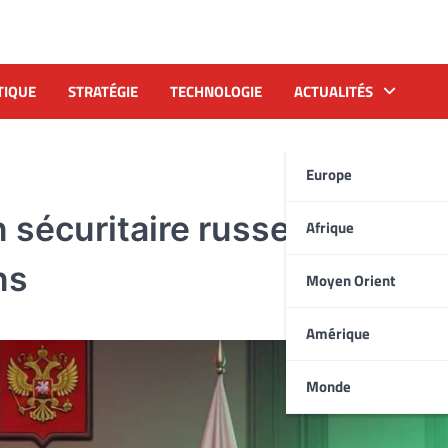
TIQUE
STRATÉGIE
TECHNOLOGIE
ACTUALITÉS
Europe
 sécuritaire russe au cœur 
Afrique
ns
Moyen Orient
Amérique
Monde