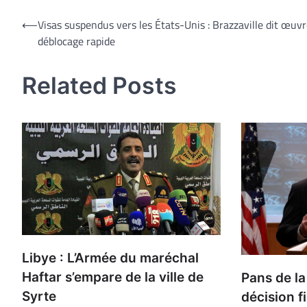
Navigation
⟵
Visas suspendus vers les États-Unis : Brazzaville dit œuvr
déblocage rapide
de
l’article
Related Posts
Libye : L’Armée du maréchal
Haftar s’empare de la ville de
Pans de la
Syrte
décision f