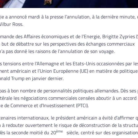
e a annoncé mardi à la presse l’annulation, à la dernière minute, 
ilbur Ross.
emande des Affaires économiques et de l’Energie, Brigitte Zypries 
le but de débattre sur les perspectives des échanges commerciaux
n’a pas donné les raisons de l’annulation de son voyage.
es tensions entre l’Allemagne et les Etats-Unis occasionnées par le
ment américain et l’Union Européenne (UE) en matière de politique
onald Trump en janvier dernier.
d pas à bon nombre de personnalités politiques allemandes. Dès ses
érale les négociations commerciales censées aboutir à un accord 
que de Commerce et d’Investissement (PTCI).
enaires internationaux, le président américain a évité d’affirmer 
 à redouter ouvertement le risque de déconstruction de la struct
ème
dès la seconde moitié du 20
siècle, centré sur des organisatio