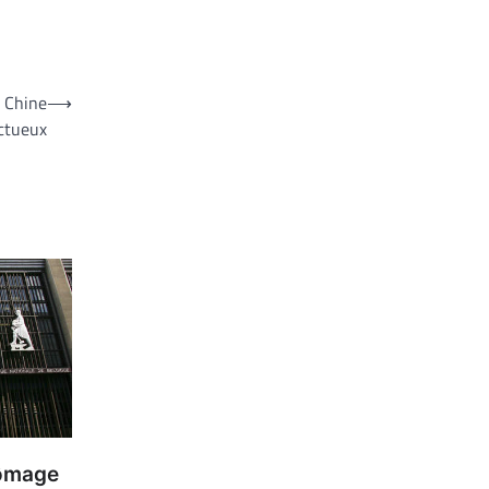
n Chine
⟶
ctueux
hômage