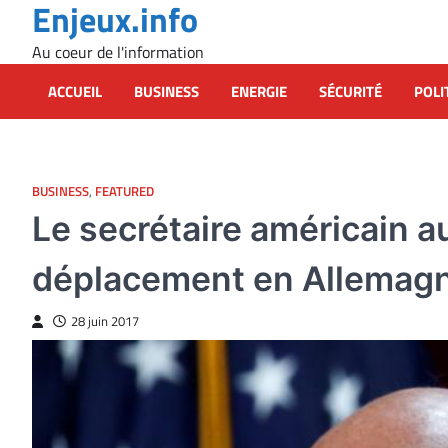
Enjeux.info
Skip
to
Au coeur de l'information
content
ACCUEIL
BUSINESS
ENERGIE
SÉCURITÉ
POLI
BUSINESS
,
FEATURED
Le secrétaire américain
déplacement en Allemag
28 juin 2017