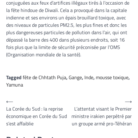
conjuguées aux feux d’artifices illégaux tirés à l’occasion de
la fête hindoue de Diwali. Cela a provoqué dans la capitale
indienne et ses environs un épais brouillard toxique, avec
des niveaux de particules PM2.5, les plus fines et donc les
plus dangereuses particules de pollution dans l’air, qui ont
dépassé la barre des 400 dans plusieurs endroits, soit 16
fois plus que la limite de sécurité préconisée par l’OMS
(Organisation mondiale de la santé).
Tagged
fête de Chhtath Puja
,
Gange
,
Inde
,
mousse toxique
,
Yamuna
Navigation
⟵
⟶
La Corée du Sud : la reprise
L’attentat visant le Premier
de
économique en Corée du Sud
ministre irakien perpétré par
l’article
s’est affaiblie
un groupe armé pro-Téhéran