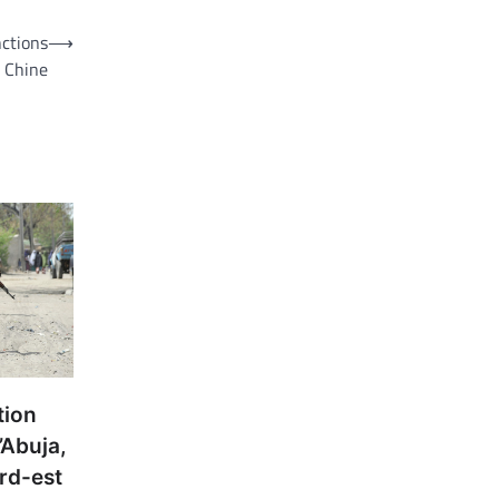
ctions
⟶
a Chine
tion
’Abuja,
rd-est