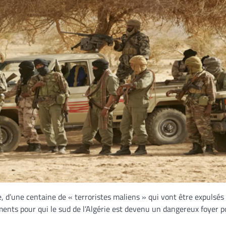
e, d’une centaine de « terroristes maliens » qui vont être expulsés 
ments pour qui le sud de l’Algérie est devenu un dangereux foyer p