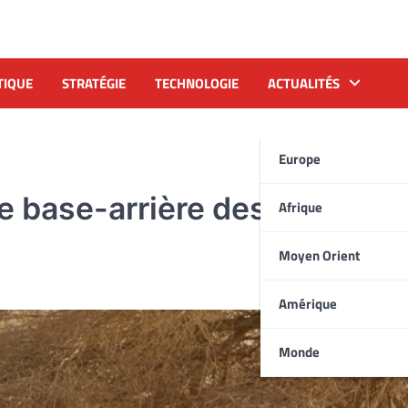
TIQUE
STRATÉGIE
TECHNOLOGIE
ACTUALITÉS
Europe
e base-arrière des terrorist
Afrique
Moyen Orient
Amérique
Monde