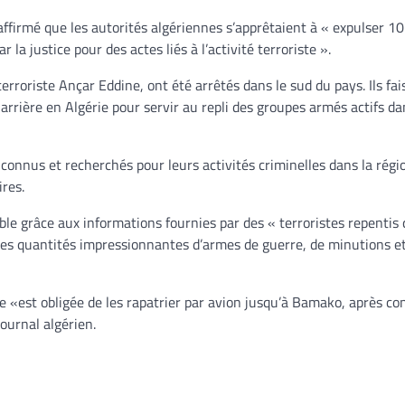
affirmé que les autorités algériennes s’apprêtaient à « expulser 1
la justice pour des actes liés à l’activité terroriste ».
rroriste Ançar Eddine, ont été arrêtés dans le sud du pays. Ils fai
rrière en Algérie pour servir au repli des groupes armés actifs da
 connus et recherchés pour leurs activités criminelles dans la régi
ires.
le grâce aux informations fournies par des « terroristes repentis 
des quantités impressionnantes d’armes de guerre, de minutions e
ie «est obligée de les rapatrier par avion jusqu’à Bamako, après co
journal algérien.