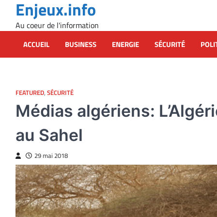
Enjeux.info
Skip
to
Au coeur de l'information
content
ACCUEIL
BUSINESS
ENERGIE
SÉCURITÉ
POLI
FEATURED
,
SÉCURITÉ
Médias algériens: L’Algéri
au Sahel
29 mai 2018