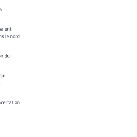
05
saient
ns le nord
on du
qui
t
ncertation