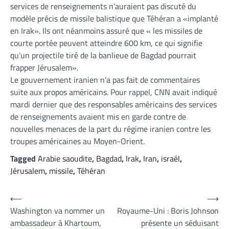
services de renseignements n’auraient pas discuté du
modèle précis de missile balistique que Téhéran a «implanté
en Irak». Ils ont néanmoins assuré que « les missiles de
courte portée peuvent atteindre 600 km, ce qui signifie
qu’un projectile tiré de la banlieue de Bagdad pourrait
frapper Jérusalem».
Le gouvernement iranien n’a pas fait de commentaires
suite aux propos américains. Pour rappel, CNN avait indiqué
mardi dernier que des responsables américains des services
de renseignements avaient mis en garde contre de
nouvelles menaces de la part du régime iranien contre les
troupes américaines au Moyen-Orient.
Tagged
Arabie saoudite
,
Bagdad
,
Irak
,
Iran
,
israél
,
Jérusalem
,
missile
,
Téhéran
Navigation
⟵
⟶
Washington va nommer un
Royaume-Uni : Boris Johnson
de
ambassadeur à Khartoum,
présente un séduisant