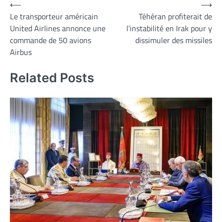
Navigation
⟵
⟶
Le transporteur américain
Téhéran profiterait de
de
United Airlines annonce une
l’instabilité en Irak pour y
l’article
commande de 50 avions
dissimuler des missiles
Airbus
Related Posts