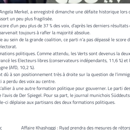
e Angela Merkel, a enregistré dimanche une défaite historique lors 
sort un peu plus fragilisée.
core d’un peu plus de 37 % des voix, d’après les derniers résultats
parvenait toujours à rafler la majorité absolue.
 au sein de la grande coalition, ce parti n’a pas dépassé le score d
lectorat.
formations politiques. Comme attendu, les Verts sont devenus la de
evancé les Electeurs libres (conservateurs indépendants, 11,6 %) et 
gne (AfD, 10,2 %).
nt dû à son positionnement très à droite sur la question de l’immig
ti a perdu des voix au centre.
’allier à une autre formation politique pour gouverner. Le parti de
de l’avis de Der Spiegel. Pour sa part, le journal munichois Süddeut
lle-ci déplaise aux partisans des deux formations politiques.
c
Affaire Khashoggi : Ryad prendra des mesures de rétor