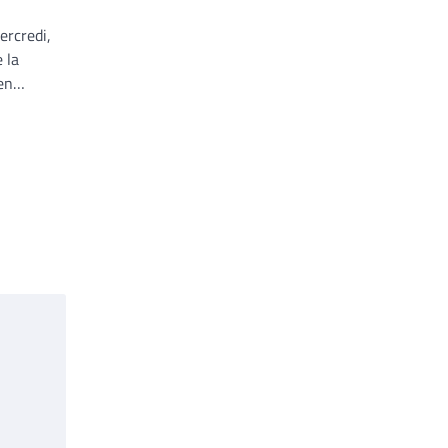
ercredi,
 la
 en…