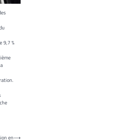
des
 du
e 9,7 %
uxième
la
ration.
s
sche
sion en
⟶