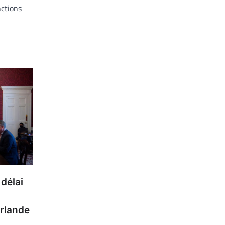
nctions
 délai
Irlande