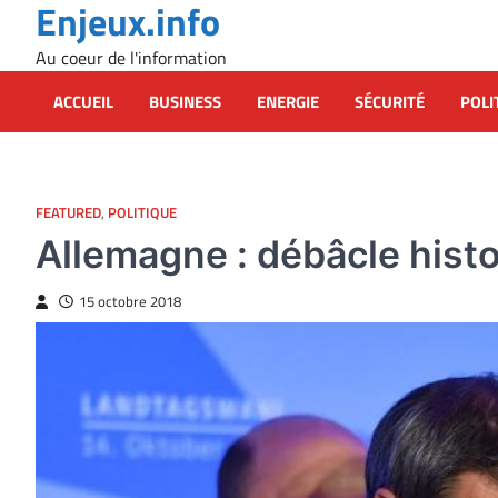
Enjeux.info
Skip
to
Au coeur de l'information
content
ACCUEIL
BUSINESS
ENERGIE
SÉCURITÉ
POLI
FEATURED
,
POLITIQUE
Allemagne : débâcle histo
15 octobre 2018