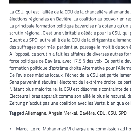
La CSU, qui est l’alliée de la CDU de la chancelière allemand
élections régionales en Bavière. La coalition au pouvoir en res
La principale formation politique bavaroise n’a obtenu qu’un s
scrutin régional. C’est une véritable débâcle pour la CSU, qui 
Quant au SPD, autre allié de la CDU de la dirigeante allemande
des suffrages exprimés, perdant au passage la moitié de son é
A l’opposé, ce scrutin a fait les affaires de diverses autres 
force politique de Bavière, avec 17,5 % des voix. Ce parti a d
formation politique d’extrême droite Alternative pour l’Allema
De l’avis des médias locaux, l’échec de la CSU est partielleme
Sans parvenir à séduire l’électorat de l’extrême droite, ce par
N’étant plus majoritaire, la CSU est désormais contrainte de s
Electeurs libres apparaît comme son allié le plus le naturel, 
Zeitung n’exclut pas une coalition avec les Verts, bien que ce
Tagged
Allemagne
,
Angela Merkel
,
Bavière
,
CDU
,
CSU
,
SPD
Navigation
⟵
Maroc: Le roi Mohammed VI charge une commission ad ho