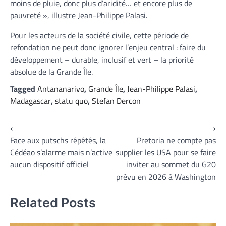
moins de pluie, donc plus d’aridité… et encore plus de
pauvreté », illustre Jean-Philippe Palasi.
Pour les acteurs de la société civile, cette période de
refondation ne peut donc ignorer l’enjeu central : faire du
développement – durable, inclusif et vert – la priorité
absolue de la Grande Île.
Tagged
Antananarivo
,
Grande Île
,
Jean-Philippe Palasi
,
Madagascar
,
statu quo
,
Stefan Dercon
Navigation
⟵
⟶
Face aux putschs répétés, la
Pretoria ne compte pas
de
Cédéao s’alarme mais n’active
supplier les USA pour se faire
l’article
aucun dispositif officiel
inviter au sommet du G20
prévu en 2026 à Washington
Related Posts