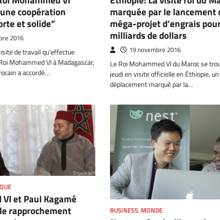
marquée par le lancement 
 une coopération
méga-projet d’engrais pour
orte et solide”
milliards de dollars
bre 2016
19 novembre 2016
site de travail qu’effectue
 Roi Mohammed VI à Madagascar,
Le Roi Mohammed VI du Maroc se trou
rocain a accordé…
jeudi en visite officielle en Éthiopie, un
déplacement marqué par la…
IQUE
VI et Paul Kagamé
 le rapprochement
BUSINESS
,
MONDE