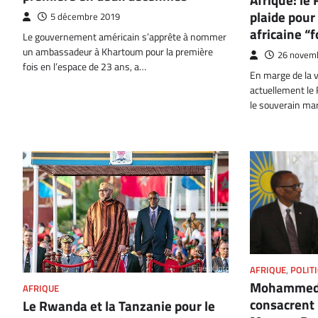
plaide pour
5 décembre 2019
africaine “f
Le gouvernement américain s’apprête à nommer
un ambassadeur à Khartoum pour la première
26 novem
fois en l’espace de 23 ans, a…
En marge de la vi
actuellement le
le souverain ma
AFRIQUE
,
POLIT
Mohammed 
AFRIQUE
consacrent
Le Rwanda et la Tanzanie pour le