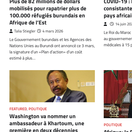
Plus de 82 millions de dollars
COVID-19 : 
mobilisés pour rapatrier plus de
consistante
100.000 réfugiés burundais en
pays africa
Afrique de l’Est
14 juin 20
Talia Stiegler
4 mars 2026
Le Roi du Maroc
au gouvernement
Le Gouvernement burundais et les Agences des
médicales à 15 
Nations Unies au Burundi ont annoncé ce 3 mars,
la signature d’un «Plan d’action» d’un coût
estimé à plus…
FEATURED
,
POLITIQUE
Washington va nommer un
ambassadeur à Khartoum, une
POLITIQUE
première en deux décennies
Afrique: l