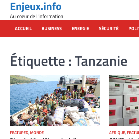
Enjeux.info
Skip
to
Au coeur de l'information
content
ACCUEIL
BUSINESS
ENERGIE
SÉCURITÉ
POLI
Étiquette :
Tanzanie
FEATURED
,
MONDE
AFRIQUE
,
FEATU