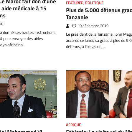
Le Maroc fait don d’une
FEATURED
,
POLITIQUE
 aide médicale à 15
Plus de 5.000 détenus grac
ins
Tanzanie
20
10 décembre 2019
 a donné ses hautes instructions
Le président de la Tanzanie, John Magu
 pour envoyer des aides
accordé ce lundi, sa grâce à plus de 5.
pays africains…
détenus, à l’occasion…
AFRIQUE
Ethiopie: La visite roi du M
e Roi Mohammed VI