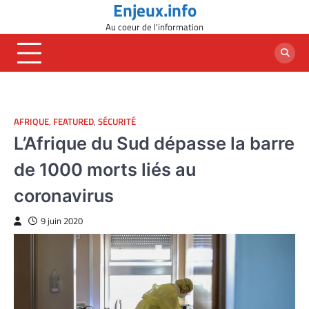
Enjeux.info
Skip
to
Au coeur de l'information
content
AFRIQUE
,
FEATURED
,
SÉCURITÉ
L’Afrique du Sud dépasse la barre
de 1000 morts liés au
coronavirus
9 juin 2020