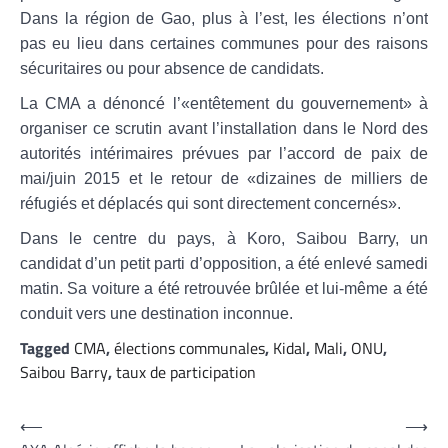
Dans la région de Gao, plus à l’est, les élections n’ont
pas eu lieu dans certaines communes pour des raisons
sécuritaires ou pour absence de candidats.
La CMA a dénoncé l’«entêtement du gouvernement» à
organiser ce scrutin avant l’installation dans le Nord des
autorités intérimaires prévues par l’accord de paix de
mai/juin 2015 et le retour de «dizaines de milliers de
réfugiés et déplacés qui sont directement concernés».
Dans le centre du pays, à Koro, Saibou Barry, un
candidat d’un petit parti d’opposition, a été enlevé samedi
matin. Sa voiture a été retrouvée brûlée et lui-même a été
conduit vers une destination inconnue.
Tagged
CMA
,
élections communales
,
Kidal
,
Mali
,
ONU
,
Saibou Barry
,
taux de participation
Navigation
⟵
⟶