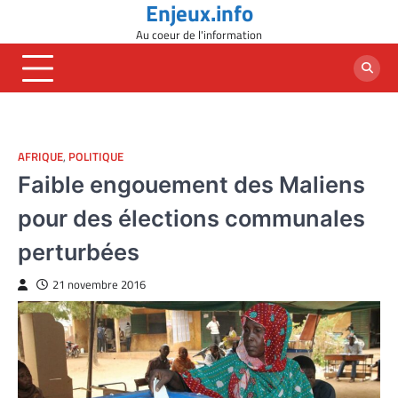
Enjeux.info
Skip
to
Au coeur de l'information
content
AFRIQUE
,
POLITIQUE
Faible engouement des Maliens
pour des élections communales
perturbées
21 novembre 2016