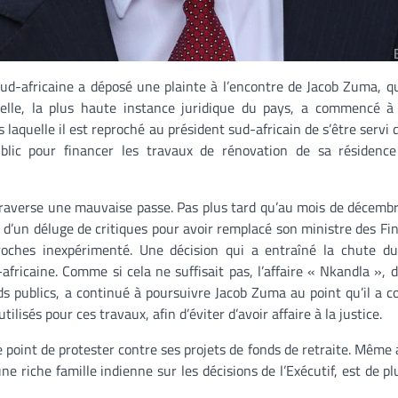
sud-africaine a déposé une plainte à l’encontre de Jacob Zuma, q
nelle, la plus haute instance juridique du pays, a commencé à
 laquelle il est reproché au président sud-africain de s’être servi 
blic pour financer les travaux de rénovation de sa résidence
raverse une mauvaise passe. Pas plus tard qu’au mois de décembr
jet d’un déluge de critiques pour avoir remplacé son ministre des Fi
oches inexpérimenté. Une décision qui a entraîné la chute du
fricaine. Comme si cela ne suffisait pas, l’affaire « Nkandla »,
ds publics, a continué à poursuivre Jacob Zuma au point qu’il a co
lisés pour ces travaux, afin d’éviter d’avoir affaire à la justice.
le point de protester contre ses projets de fonds de retraite. Même 
ne riche famille indienne sur les décisions de l’Exécutif, est de p