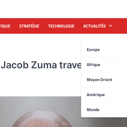
TIQUE
STRATÉGIE
TECHNOLOGIE
ACTUALITÉS
Europe
n Jacob Zuma traverse des
Afrique
Moyen Orient
Amérique
Monde