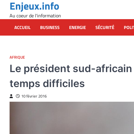
Enjeux.info
Skip
to
Au coeur de l'information
content
ACCUEIL
BUSINESS
ENERGIE
SÉCURITÉ
POLI
AFRIQUE
Le président sud-africai
temps difficiles
10 février 2016