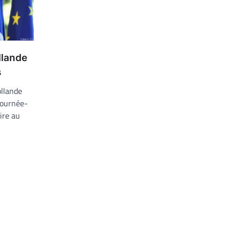
llande
s
ollande
tournée-
ire au