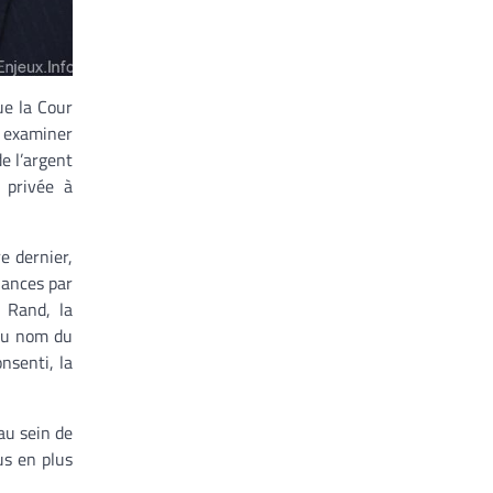
ue la Cour
 examiner
de l’argent
 privée à
e dernier,
nances par
 Rand, la
 du nom du
nsenti, la
au sein de
lus en plus