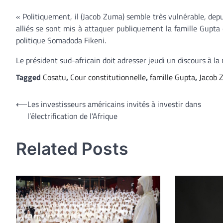
« Politiquement, il (Jacob Zuma) semble très vulnérable, dep
alliés se sont mis à attaquer publiquement la famille Gupta
politique Somadoda Fikeni.
Le président sud-africain doit adresser jeudi un discours à la n
Tagged
Cosatu
,
Cour constitutionnelle
,
famille Gupta
,
Jacob 
Navigation
⟵
Les investisseurs américains invités à investir dans
l’électrification de l’Afrique
de
l’article
Related Posts