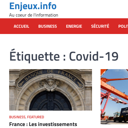
Enjeux.info
Skip
to
Au coeur de l'information
content
ACCUEIL
BUSINESS
ENERGIE
SÉCURITÉ
POLI
Étiquette :
Covid-19
BUSINESS
,
FEATURED
France : Les investissements