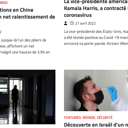
La vice-présidente américa
URED
Kamala Harris, a contracté 
tions en Chine
coronavirus
n net ralentissement de
27 avril 2022
La vice-présidente des Etats-Unis, Ka
2
a été testée positive au Covid-19 mard
jusque-là l’un des piliers de
annoncé sa porte-parole, Kirsten Allen
ise, affichent un net
malgré une hausse de 3,9% en
FEATURED
,
MONDE
,
SÉCURITÉ
Découverte en Israël d’un