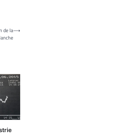
n de la
⟶
lanche
trie