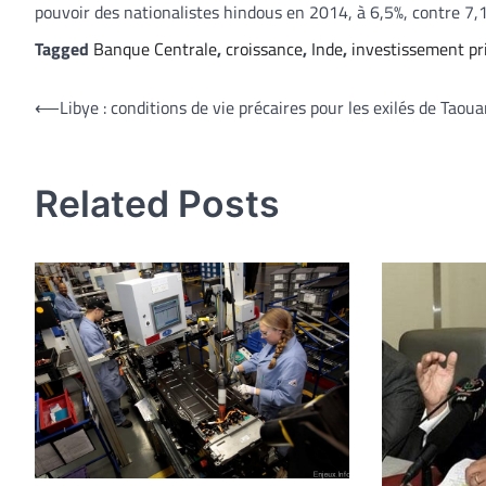
pouvoir des nationalistes hindous en 2014, à 6,5%, contre 7
Tagged
Banque Centrale
,
croissance
,
Inde
,
investissement pr
Navigation
⟵
Libye : conditions de vie précaires pour les exilés de Taou
de
l’article
Related Posts