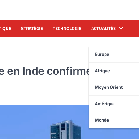
TIQUE
STRATÉGIE
TECHNOLOGIE
ACTUALITÉS
Europe
ce en Inde confirmée au 4e
Afrique
Moyen Orient
Amérique
Monde