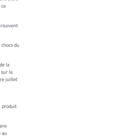
 ce
ursuivent
s chocs du
de la
sur la
e juillet
, produit
aire
e au