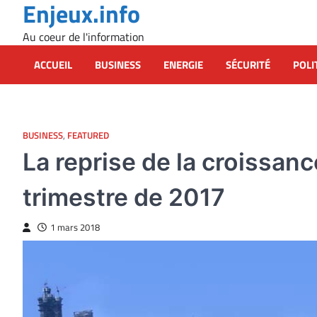
Enjeux.info
Skip
to
Au coeur de l'information
content
ACCUEIL
BUSINESS
ENERGIE
SÉCURITÉ
POLI
BUSINESS
,
FEATURED
La reprise de la croissan
trimestre de 2017
1 mars 2018