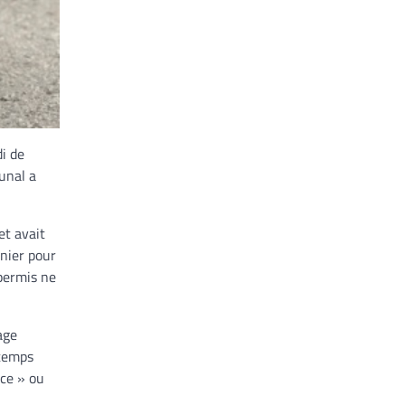
di de
unal a
et avait
nier pour
 permis ne
age
 temps
nce » ou