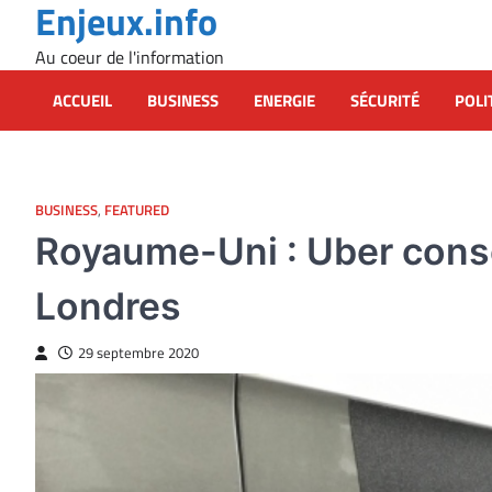
Enjeux.info
Skip
to
Au coeur de l'information
content
ACCUEIL
BUSINESS
ENERGIE
SÉCURITÉ
POLI
BUSINESS
,
FEATURED
Royaume-Uni : Uber conse
Londres
29 septembre 2020