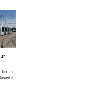
our
ocher un
duquel il