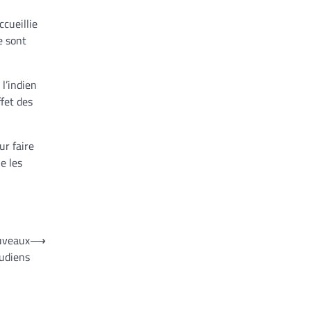
ccueillie
e sont
 l’indien
ffet des
ur faire
e les
ouveaux
⟶
udiens