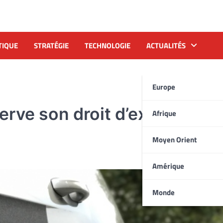
TIQUE
STRATÉGIE
TECHNOLOGIE
ACTUALITÉS
Europe
rve son droit d’exercer à
Afrique
Moyen Orient
Amérique
Monde