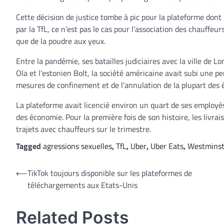
Cette décision de justice tombe à pic pour la plateforme dont l
par la TfL, ce n’est pas le cas pour l’association des chauffe
que de la poudre aux yeux.
Entre la pandémie, ses batailles judiciaires avec la ville de L
Ola et l’estonien Bolt, la société américaine avait subi une pe
mesures de confinement et de l’annulation de la plupart de
La plateforme avait licencié environ un quart de ses employé
des économie. Pour la première fois de son histoire, les livrais
trajets avec chauffeurs sur le trimestre.
Tagged
agressions sexuelles
,
TfL
,
Uber
,
Uber Eats
,
Westminst
Navigation
⟵
TikTok toujours disponible sur les plateformes de
téléchargements aux Etats-Unis
de
l’article
Related Posts