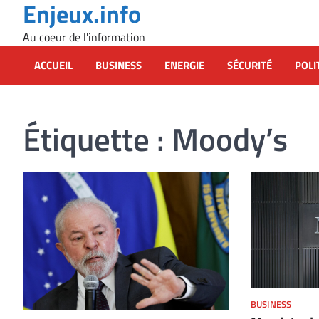
Enjeux.info
Skip
to
Au coeur de l'information
content
ACCUEIL
BUSINESS
ENERGIE
SÉCURITÉ
POLI
Étiquette :
Moody’s
BUSINESS