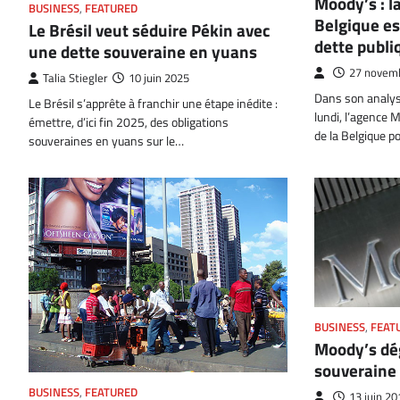
Moody’s : la
BUSINESS
,
FEATURED
Belgique es
Le Brésil veut séduire Pékin avec
dette publi
une dette souveraine en yuans
27 novem
Talia Stiegler
10 juin 2025
Dans son analyse
Le Brésil s’apprête à franchir une étape inédite :
lundi, l’agence 
émettre, d’ici fin 2025, des obligations
de la Belgique 
souveraines en yuans sur le…
BUSINESS
,
FEAT
Moody’s dé
souveraine 
BUSINESS
,
FEATURED
13 juin 20