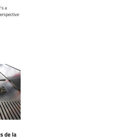
’s a
erspective
s de la