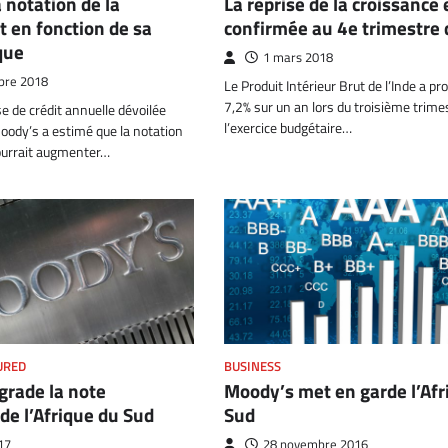
La reprise de la croissance 
 notation de la
confirmée au 4e trimestre
t en fonction de sa
que
1 mars 2018
bre 2018
Le Produit Intérieur Brut de l’Inde a p
7,2% sur un an lors du troisième trime
 de crédit annuelle dévoilée
l’exercice budgétaire…
Moody’s a estimé que la notation
pourrait augmenter…
URED
BUSINESS
grade la note
Moody’s met en garde l’Afr
de l’Afrique du Sud
Sud
17
28 novembre 2016