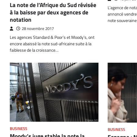
La note de l’Afrique du Sud révisée
L’agence de nota
à la baisse par deux agences de
annoncé vendredi
notation
note souveraine 
28 novembre 2017
Les agences Standard & Poor’s et Moody’s, ont
encore abaissé la note sud-africaine suite à la
faiblesse de la croissance…
BUSINESS
BUSINESS
Moody’s juge stable la note la
Espagne : M