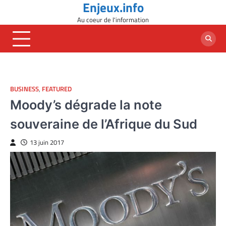
Enjeux.info
Skip
to
Au coeur de l'information
content
BUSINESS
,
FEATURED
Moody’s dégrade la note
souveraine de l’Afrique du Sud
13 juin 2017