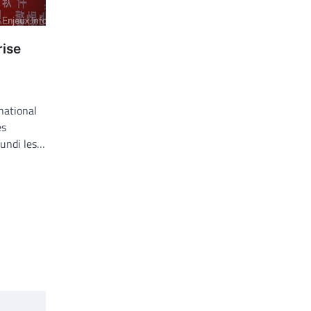
rise
national
es
lundi les…