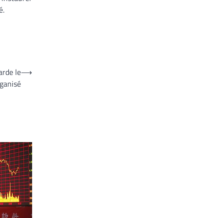
é.
arde le
⟶
rganisé