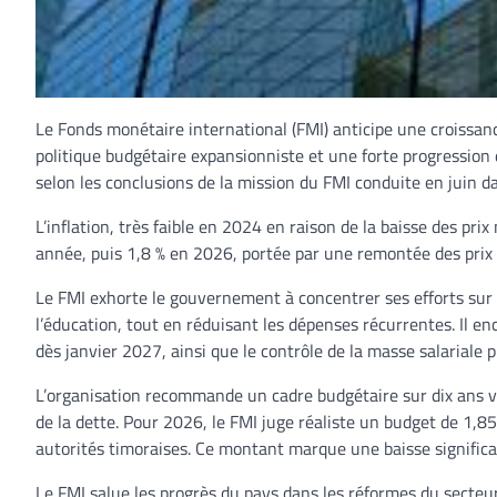
Le Fonds monétaire international (FMI) anticipe une croiss
politique budgétaire expansionniste et une forte progression 
selon les conclusions de la mission du FMI conduite en juin dans
L’inflation, très faible en 2024 en raison de la baisse des pri
année, puis 1,8 % en 2026, portée par une remontée des prix 
Le FMI exhorte le gouvernement à concentrer ses efforts sur d
l’éducation, tout en réduisant les dépenses récurrentes. Il e
dès janvier 2027, ainsi que le contrôle de la masse salariale 
L’organisation recommande un cadre budgétaire sur dix ans vis
de la dette. Pour 2026, le FMI juge réaliste un budget de 1,85 m
autorités timoraises. Ce montant marque une baisse significat
Le FMI salue les progrès du pays dans les réformes du secteur f