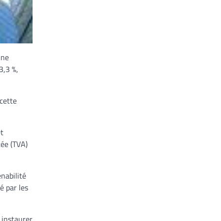
une
3,3 %,
 cette
et
tée (TVA)
nabilité
é par les
à instaurer