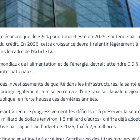
ance économique de 3,9 % pour Timor-Leste en 2025, soutenue par 
du crédit. En 2026, cette croissance devrait ralentir légèrement à 
 le cadre de l’Article IV.
x mondiaux de l’alimentation et de l’énergie, devrait atteindre 0,9 %
internationaux.
es investissements de qualité dans les infrastructures, la santé 
ncourage également la mise en œuvre d’une taxe sur la valeur ajou
publique, en forte hausse ces dernières années.
ant à réduire progressivement les déficits et à préserver la soute
illiard de dollars (environ 1,5 milliard d’euros), chiffre déjà adopt
ive par rapport au budget de 2025, fixé à 2,6 milliards.
inancier et invite à accélérer l’attribution des titres fonciers et 