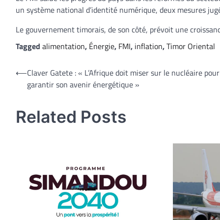
un système national d’identité numérique, deux mesures jugées
Le gouvernement timorais, de son côté, prévoit une croissan
Tagged
alimentation
,
Énergie
,
FMI
,
inflation
,
Timor Oriental
Navigation
⟵
Claver Gatete : « L’Afrique doit miser sur le nucléaire pour
garantir son avenir énergétique »
de
l’article
Related Posts