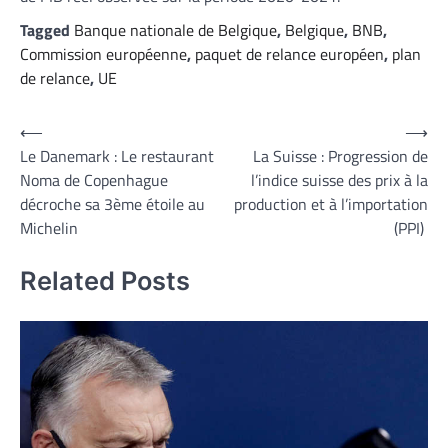
Tagged
Banque nationale de Belgique
,
Belgique
,
BNB
,
Commission européenne
,
paquet de relance européen
,
plan
de relance
,
UE
Navigation
⟵
⟶
Le Danemark : Le restaurant
La Suisse : Progression de
de
Noma de Copenhague
l’indice suisse des prix à la
l’article
décroche sa 3ème étoile au
production et à l’importation
Michelin
(PPI)
Related Posts