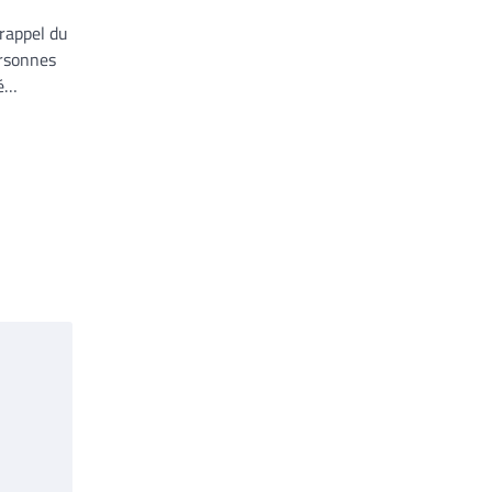
rappel du
ersonnes
ué…