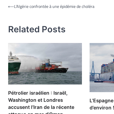
Navigation
⟵
L’Algérie confrontée à une épidémie de choléra
de
l’article
Related Posts
Pétrolier israélien : Israël,
Washington et Londres
L’Espagne
accusent l’Iran de la récente
d’environ