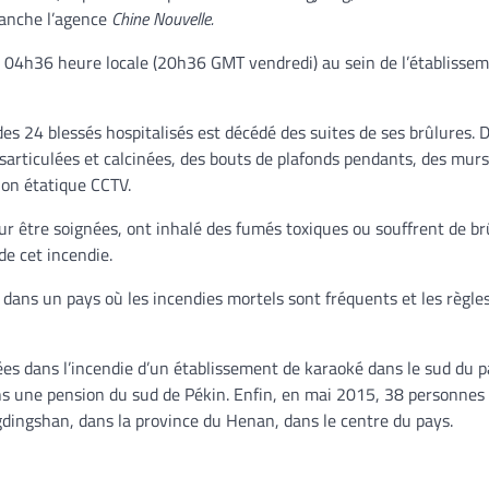
manche l’agence
Chine Nouvelle.
it à 04h36 heure locale (20h36 GMT vendredi) au sein de l’établisse
 des 24 blessés hospitalisés est décédé des suites de ses brûlures. 
sarticulées et calcinées, des bouts de plafonds pendants, des murs
sion étatique CCTV.
our être soignées, ont inhalé des fumés toxiques ou souffrent de br
de cet incendie.
ns un pays où les incendies mortels sont fréquents et les règle
ées dans l’incendie d’un établissement de karaoké dans le sud du p
ns une pension du sud de Pékin. Enfin, en mai 2015, 38 personnes
gdingshan, dans la province du Henan, dans le centre du pays.