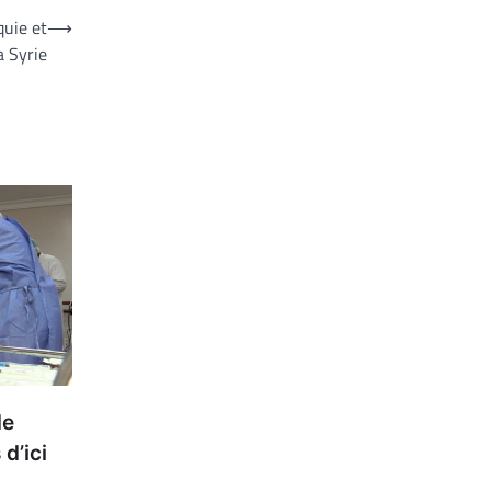
quie et
⟶
la Syrie
de
d’ici