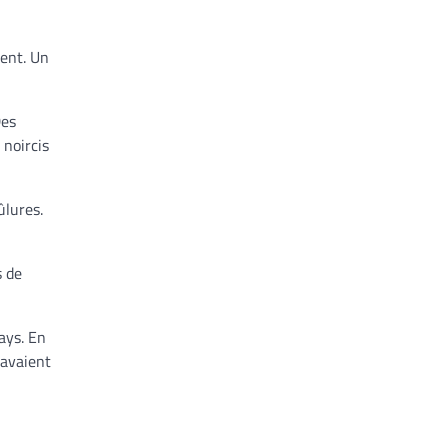
ment. Un
Des
 noircis
ûlures.
s de
ays. En
 avaient