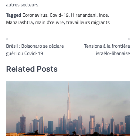
autres secteurs.
Tagged
Coronavirus
,
Covid-19
,
Hiranandani
,
Inde
,
Maharashtra
,
main d’œuvre
,
travailleurs migrants
Navigation
⟵
⟶
Brésil : Bolsonaro se déclare
Tensions à la frontière
de
guéri du Covid-19
israélo-libanaise
l’article
Related Posts