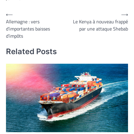
Navigation
⟵
⟶
Allemagne : vers
Le Kenya à nouveau frappé
de
d’importantes baisses
par une attaque Shebab
l’article
d’impôts
Related Posts