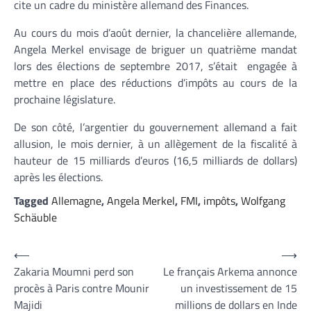
cite un cadre du ministère allemand des Finances.
Au cours du mois d’août dernier, la chancelière allemande,
Angela Merkel envisage de briguer un quatrième mandat
lors des élections de septembre 2017, s’était engagée à
mettre en place des réductions d’impôts au cours de la
prochaine législature.
De son côté, l’argentier du gouvernement allemand a fait
allusion, le mois dernier, à un allègement de la fiscalité à
hauteur de 15 milliards d’euros (16,5 milliards de dollars)
après les élections.
Tagged
Allemagne
,
Angela Merkel
,
FMI
,
impôts
,
Wolfgang
Schäuble
Navigation
⟵
⟶
Zakaria Moumni perd son
Le français Arkema annonce
de
procès à Paris contre Mounir
un investissement de 15
l’article
Majidi
millions de dollars en Inde