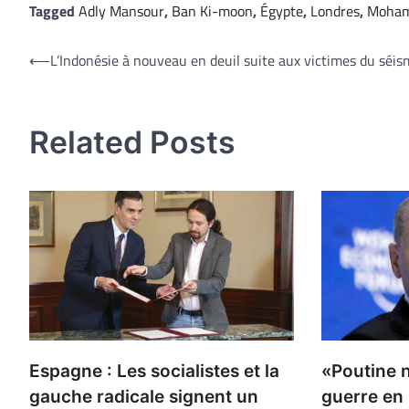
Tagged
Adly Mansour
,
Ban Ki-moon
,
Égypte
,
Londres
,
Moham
Navigation
⟵
L’Indonésie à nouveau en deuil suite aux victimes du séi
de
l’article
Related Posts
Espagne : Les socialistes et la
«Poutine 
gauche radicale signent un
guerre en 