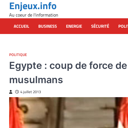
Enjeux.info
Skip
to
Au coeur de l'information
content
ACCUEIL
BUSINESS
ENERGIE
SÉCURITÉ
POLI
POLITIQUE
Egypte : coup de force de
musulmans
4 juillet 2013