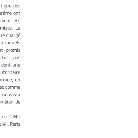
litique des
uprême ont
aient été
miste. La
ité chargé
tutionnels
nt promis
ndait pas
n dont une
utoritaire
’armée, en
avec comme
un nouveau
combien de
l de l’ONU
vil. Paris