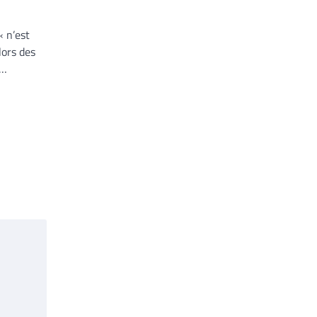
« n’est
lors des
,…