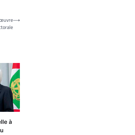
anœuvre
⟶
ctorale
lle à
au