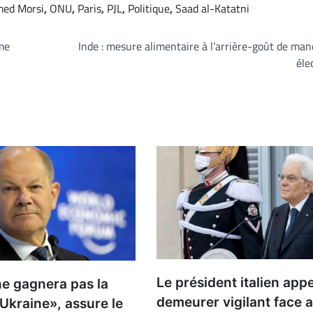
ed Morsi
,
ONU
,
Paris
,
PJL
,
Politique
,
Saad al-Katatni
sme
Inde : mesure alimentaire à l’arrière-goût de m
éle
Le président italien appe
ne gagnera pas la
demeurer vigilant face 
Ukraine», assure le