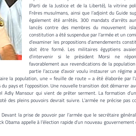
(Parti de la Justice et de la Liberté), la vitrine po
Frères musulmans, ainsi que l’adjoint du Guide s
également été arrêtés. 300 mandats d’arrêts aur
lancés contre des membres du mouvement isla
constitution a été suspendue par l’armée et un com
d’examiner les propositions d’amendements consti
doit être formé. Les militaires égyptiens avaie
d’intervenir si le président Morsi ne répo
favorablement aux revendications de la populatio
partie l’accuse d’avoir voulu instaurer un régime a
aire la population, une « feuille de route » a été élaborée par l
s du pays et l’opposition. Une nouvelle transition doit démarrer 
nnel Adly Mansour qui vient de prêter serment. La formation d’
té des pleins pouvoirs devrait suivre. L’armée ne précise pas 
 Devant la prise de pouvoir par l’armée que le secrétaire généra
k Obama appelle à l’élection rapide d’un nouveau gouvernement ci