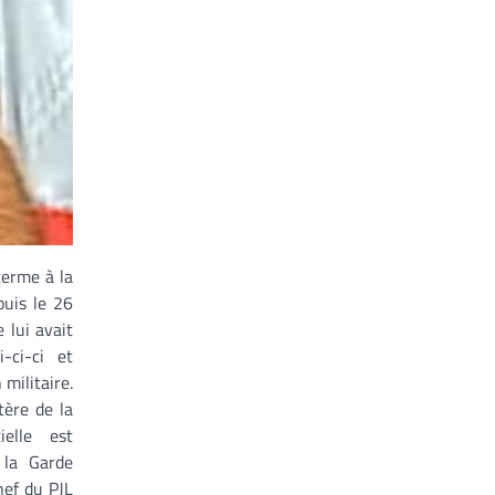
terme à la
puis le 26
 lui avait
-ci-ci et
militaire.
tère de la
ielle est
 la Garde
hef du PJL