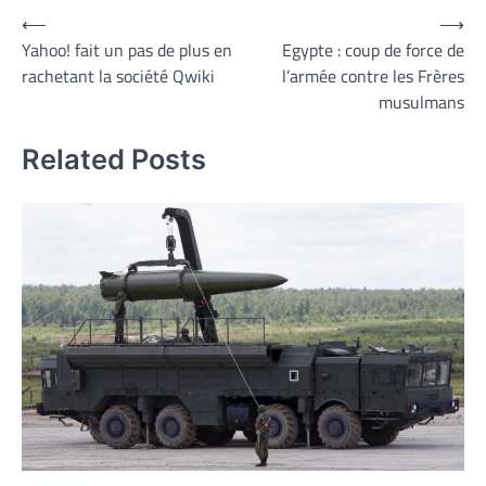
Navigation
⟵
⟶
Yahoo! fait un pas de plus en
Egypte : coup de force de
de
rachetant la société Qwiki
l’armée contre les Frères
l’article
musulmans
Related Posts