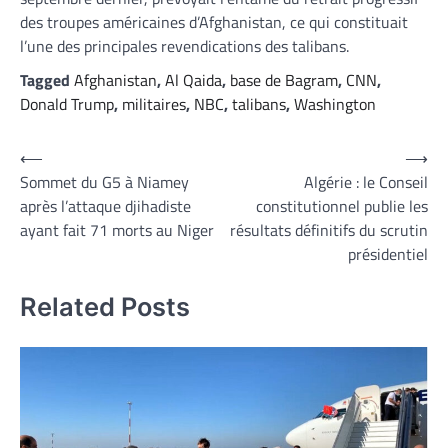
des troupes américaines d’Afghanistan, ce qui constituait
l’une des principales revendications des talibans.
Tagged
Afghanistan
,
Al Qaida
,
base de Bagram
,
CNN
,
Donald Trump
,
militaires
,
NBC
,
talibans
,
Washington
Navigation
⟵
⟶
Sommet du G5 à Niamey
Algérie : le Conseil
de
après l’attaque djihadiste
constitutionnel publie les
l’article
ayant fait 71 morts au Niger
résultats définitifs du scrutin
présidentiel
Related Posts