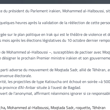
nce du président du Parlement irakien, Mohammed al-Halboussi, si
uelques heures après la validation de la réélection de cette perso
ée sur le plan politique en Irak qui est le théâtre de violence et d
s mois après les élections législatives du 10 octobre dernier rempo
lle de Mohammed al-Halboussi –, susceptibles de pactiser avec Mo
e désigner le prochain Premier ministre irakien et son gouverneme
i, parti adverse du mouvement de Moqtada Sadr, allié de Téhéran, a
convenue électorale.
rité, les projectiles de type Katioucha ont échoué en soirée «à 5
a province d’Al-Anbar située à l’ouest de Bagdad.
ouvert de l’anonymat, affirmant néanmoins ignorer si ce responsabl
cha
,
Mohammed al-Halboussi
,
Moqtada Sadr
,
roquette
,
Téhéran