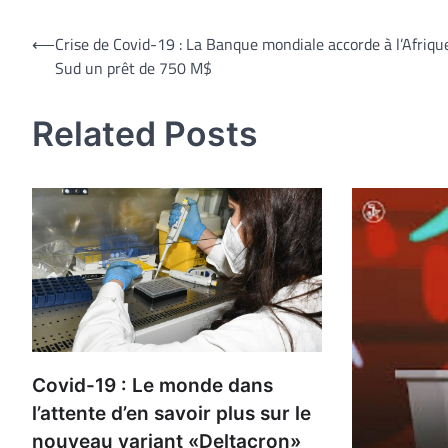
Navigation
⟵
Crise de Covid-19 : La Banque mondiale accorde à l’Afriqu
Sud un prêt de 750 M$
de
l’article
Related Posts
Covid-19 : Le monde dans
l’attente d’en savoir plus sur le
nouveau variant «Deltacron»