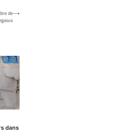
mbre de
⟶
Pegasus
rs dans