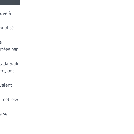
tuée à
nnalité
e
rtées par
qtada Sadr
nt, ont
vaient
00 mètres»
e se