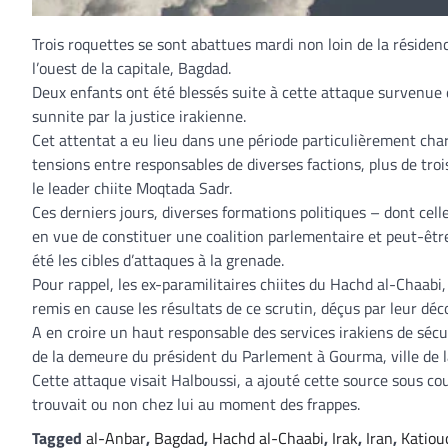
Trois roquettes se sont abattues mardi non loin de la réside
l’ouest de la capitale, Bagdad.
Deux enfants ont été blessés suite à cette attaque survenue q
sunnite par la justice irakienne.
Cet attentat a eu lieu dans une période particulièrement charg
tensions entre responsables de diverses factions, plus de troi
le leader chiite Moqtada Sadr.
Ces derniers jours, diverses formations politiques – dont ce
en vue de constituer une coalition parlementaire et peut-êtr
été les cibles d’attaques à la grenade.
Pour rappel, les ex-paramilitaires chiites du Hachd al-Chaab
remis en cause les résultats de ce scrutin, déçus par leur dé
A en croire un haut responsable des services irakiens de sécu
de la demeure du président du Parlement à Gourma, ville de l
Cette attaque visait Halboussi, a ajouté cette source sous c
trouvait ou non chez lui au moment des frappes.
Tagged
al-Anbar
,
Bagdad
,
Hachd al-Chaabi
,
Irak
,
Iran
,
Katiou