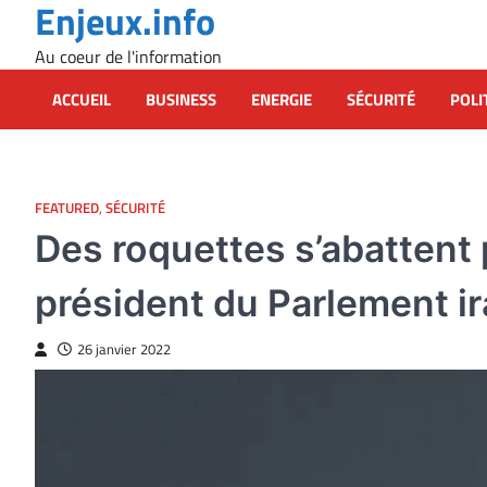
Enjeux.info
Skip
to
Au coeur de l'information
content
ACCUEIL
BUSINESS
ENERGIE
SÉCURITÉ
POLI
FEATURED
,
SÉCURITÉ
Des roquettes s’abattent 
président du Parlement ir
26 janvier 2022