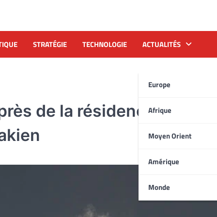
TIQUE
STRATÉGIE
TECHNOLOGIE
ACTUALITÉS
Europe
près de la résidence du
Afrique
akien
Moyen Orient
Amérique
Monde