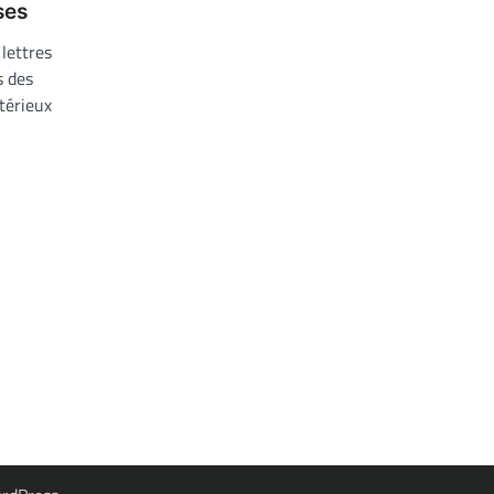
ses
 lettres
s des
térieux