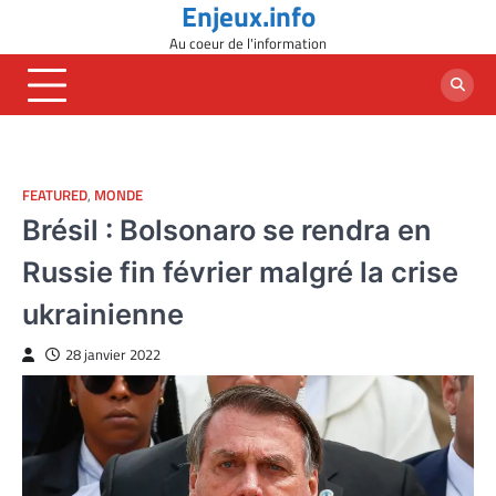
Enjeux.info
Skip
to
Au coeur de l'information
content
FEATURED
,
MONDE
Brésil : Bolsonaro se rendra en
Russie fin février malgré la crise
ukrainienne
28 janvier 2022