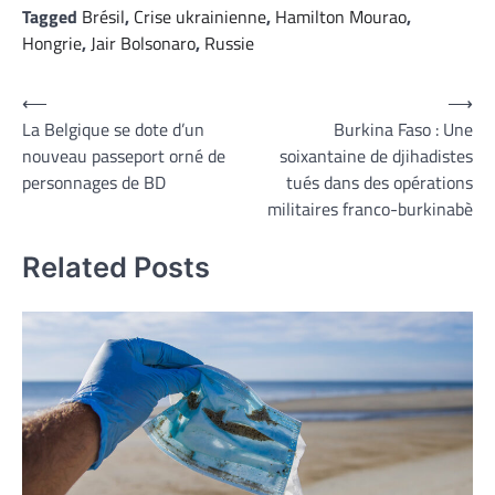
Tagged
Brésil
,
Crise ukrainienne
,
Hamilton Mourao
,
Hongrie
,
Jair Bolsonaro
,
Russie
Navigation
⟵
⟶
La Belgique se dote d’un
Burkina Faso : Une
de
nouveau passeport orné de
soixantaine de djihadistes
l’article
personnages de BD
tués dans des opérations
militaires franco-burkinabè
Related Posts