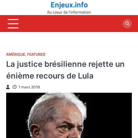
Enjeux.info
Skip
to
Au coeur de l'information
content
AMÉRIQUE
,
FEATURED
La justice brésilienne rejette un
énième recours de Lula
7 mars 2018