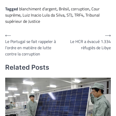
Tagged
blanchiment d’argent
,
Brésil
,
corruption
,
Cour
suprême
,
Luiz Inacio Lula da Silva
,
STJ
,
TRF4
,
Tribunal
supérieur de Justice
Navigation
⟵
⟶
Le Portugal se fait rappeler à
Le HCR a évacué 1.334
de
l’ordre en matière de lutte
réfugiés de Libye
l’article
contre la corruption
Related Posts