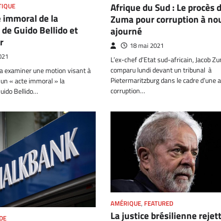
Afrique du Sud : Le procès 
TIQUE
e immoral de la
Zuma pour corruption à n
de Guido Bellido et
ajourné
r
18 mai 2021
021
L’ex-chef d’Etat sud-africain, Jacob Z
comparu lundi devant un tribunal à
a examiner une motion visant à
Pietermaritzburg dans le cadre d’une a
un « acte immoral » la
corruption…
uido Bellido…
AMÉRIQUE
,
FEATURED
La justice brésilienne rejet
DE