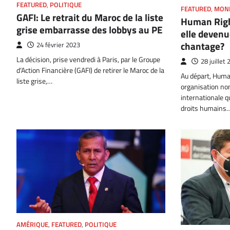
FEATURED
,
POLITIQUE
FEATURED
,
MON
GAFI: Le retrait du Maroc de la liste
Human Righ
grise embarrasse des lobbys au PE
elle deven
chantage?
24 février 2023
La décision, prise vendredi à Paris, par le Groupe
28 juillet
d’Action Financière (GAFI) de retirer le Maroc de la
Au départ, Huma
liste grise,…
organisation n
internationale q
droits humains
AMÉRIQUE
,
FEATURED
,
POLITIQUE