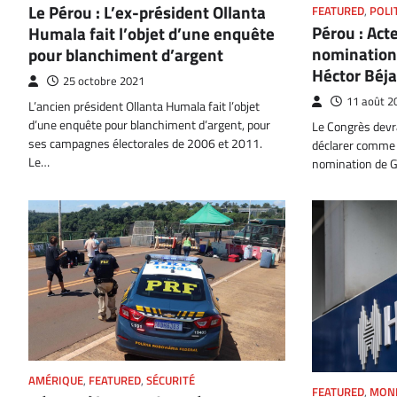
Le Pérou : L’ex-président Ollanta
FEATURED
,
POLI
Pérou : Act
Humala fait l’objet d’une enquête
nomination 
pour blanchiment d’argent
Héctor Béja
25 octobre 2021
11 août 2
L’ancien président Ollanta Humala fait l’objet
d’une enquête pour blanchiment d’argent, pour
Le Congrès devr
ses campagnes électorales de 2006 et 2011.
déclarer comme 
Le…
nomination de G
AMÉRIQUE
,
FEATURED
,
SÉCURITÉ
FEATURED
,
MON