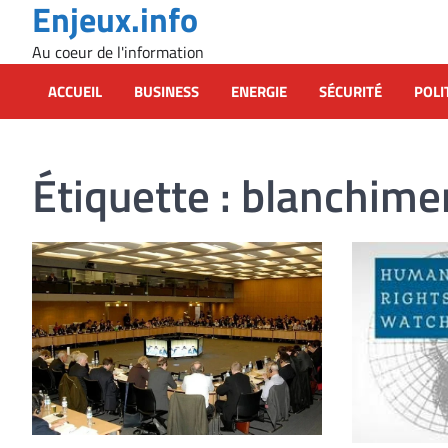
Enjeux.info
Skip
to
Au coeur de l'information
content
ACCUEIL
BUSINESS
ENERGIE
SÉCURITÉ
POLI
Étiquette :
blanchimen