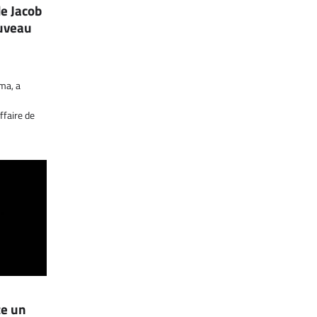
de Jacob
ouveau
uma, a
ffaire de
te un