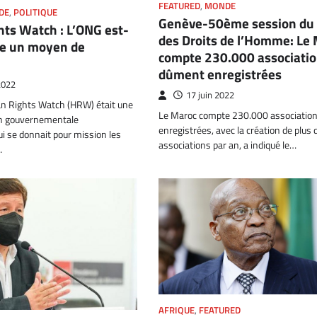
FEATURED
,
MONDE
DE
,
POLITIQUE
Genève-50ème session du 
ts Watch : L’ONG est-
des Droits de l’Homme: Le
ue un moyen de
compte 230.000 associati
dûment enregistrées
 2022
17 juin 2022
n Rights Watch (HRW) était une
Le Maroc compte 230.000 associatio
on gouvernementale
enregistrées, avec la création de plus
ui se donnait pour mission les
associations par an, a indiqué le…
…
AFRIQUE
,
FEATURED