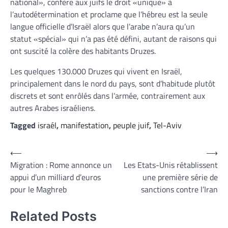
national», confère aux juifs le droit «unique» à
l’autodétermination et proclame que l’hébreu est la seule
langue officielle d’Israël alors que l’arabe n’aura qu’un
statut «spécial» qui n’a pas été défini, autant de raisons qui
ont suscité la colère des habitants Druzes.
Les quelques 130.000 Druzes qui vivent en Israël,
principalement dans le nord du pays, sont d’habitude plutôt
discrets et sont enrôlés dans l’armée, contrairement aux
autres Arabes israéliens.
Tagged
israél
,
manifestation
,
peuple juif
,
Tel-Aviv
Navigation
⟵
⟶
Migration : Rome annonce un
Les Etats-Unis rétablissent
de
appui d’un milliard d’euros
une première série de
l’article
pour le Maghreb
sanctions contre l’Iran
Related Posts