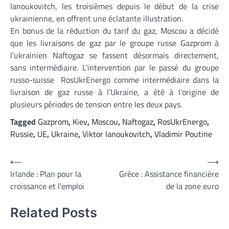
Ianoukovitch, les troisièmes depuis le début de la crise
ukrainienne, en offrent une éclatante illustration.
En bonus de la réduction du tarif du gaz, Moscou a décidé
que les livraisons de gaz par le groupe russe Gazprom à
l’ukrainien Naftogaz se fassent désormais directement,
sans intermédiaire. L’intervention par le passé du groupe
russo-suisse RosUkrEnergo comme intermédiaire dans la
livraison de gaz russe à l’Ukraine, a été à l’origine de
plusieurs périodes de tension entre les deux pays.
Tagged
Gazprom
,
Kiev
,
Moscou
,
Naftogaz
,
RosUkrEnergo
,
Russie
,
UE
,
Ukraine
,
Viktor Ianoukovitch
,
Vladimir Poutine
Navigation
⟵
⟶
Irlande : Plan pour la
Grèce : Assistance financière
de
croissance et l’emploi
de la zone euro
l’article
Related Posts