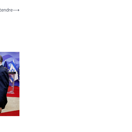
ttendre
⟶