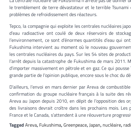
La centrale nucléaire de Fukushima n’arrête pas de donner d
le tremblement de terre dévastateur et le terrible Tsunami qu
problèmes de refroidissement des réacteurs.
Tepco, la compagnie qui exploite les centrales nucléaires japo
d’eau radioactive ont coulé de deux réservoirs de stocka
l’environnement, ce sont d’énormes quantités d’eau qui ont
Fukushima intervient au moment où le nouveau gouverneme
les centrales nucléaires du pays. Sur les 54 sites de product
l’arrêt depuis la catastrophe de Fukushima de mars 2011. Ma
d’importer massivement en pétrole et en gaz. Ce qui pousse 
grande partie de l’opinion publique, encore sous le choc du dés
D’ailleurs, l’envoi en mars dernier par Areva de combustibl
confirmation du groupe nucléaire français à la suite des ré
Areva au Japon depuis 2010, en dépit de l’opposition des o
des livraisons devrait croître dans les prochains mois. Les
France et le Canada, s’attendent à une réouverture progressi
Tagged
Areva
,
Fukushima
,
Greenpeace
,
Japan
,
nucléaire
,
rad