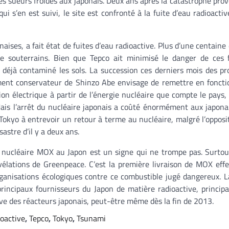
es sueurs froides aux japonais. Deux ans après la catastrophe pro
i s’en est suivi, le site est confronté à la fuite d’eau radioactiv
naises, a fait état de fuites d’eau radioactive. Plus d’une centaine
ge souterrains. Bien que Tepco ait minimisé le danger de ces 
 déjà contaminé les sols. La succession ces derniers mois des p
nt conservateur de Shinzo Abe envisage de remettre en fonct
ion électrique à partir de l’énergie nucléaire que compte le pays,
is l’arrêt du nucléaire japonais a coûté énormément aux japonai
Tokyo à entrevoir un retour à terme au nucléaire, malgré l’opposi
astre d’il y a deux ans.
e nucléaire MOX au Japon est un signe qui ne trompe pas. Surtou
vélations de Greenpeace. C’est la première livraison de MOX eff
rganisations écologiques contre ce combustible jugé dangereux. 
 principaux fournisseurs du Japon de matière radioactive, princip
ve des réacteurs japonais, peut-être même dès la fin de 2013.
ioactive
,
Tepco
,
Tokyo
,
Tsunami