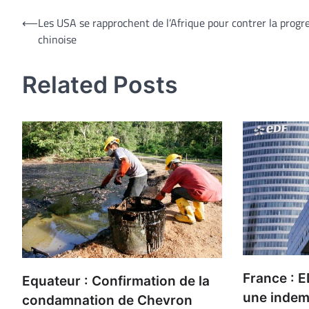
Navigation
⟵
Les USA se rapprochent de l’Afrique pour contrer la progr
chinoise
de
l’article
Related Posts
France : E
Equateur : Confirmation de la
une indem
condamnation de Chevron