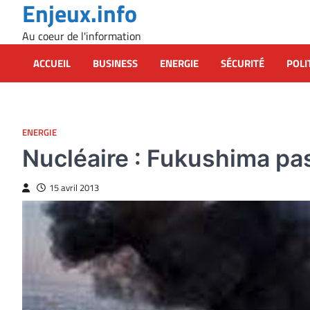
Enjeux.info
Skip
to
Au coeur de l'information
content
ACCUEIL
BUSINESS
ENERGIE
SÉCURITÉ
POLI
ENERGIE
Nucléaire : Fukushima pas
15 avril 2013