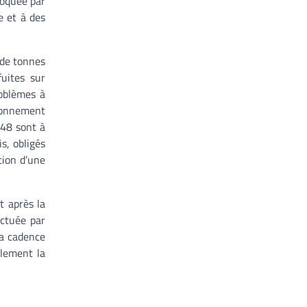
voquée par
e et à des
 de tonnes
fuites sur
roblèmes à
ionnement
 48 sont à
s, obligés
tion d’une
t après la
ectuée par
La cadence
alement la