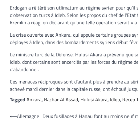
Erdogan a réitéré son utlimatum au régime syrien pour qu’il se 
d’observation turcs à Idleb. Selon les propos du chef de l’Eta
Kremlin a réagi en déclarant qu’une telle opération serait «la
La crise ouverte avec Ankara, qui appuie certains groupes syr
déployés à Idleb, dans des bombardements syriens début févr
Le ministre turc de la Défense, Hulusi Akara a prévenu que se
Idleb, dont certains sont encerclés par les forces du régime d
d’abandonner.
Ces menaces réciproques sont d’autant plus à prendre au séri
achevé mardi dernier dans la capitale russe, ont échoué jusqu’
Tagged
Ankara
,
Bachar Al Assad
,
Hulusi Akara
,
Idleb
,
Recep 
Navigation
⟵
Allemagne : Deux fusillades à Hanau font au moins neuf 
de
l’article