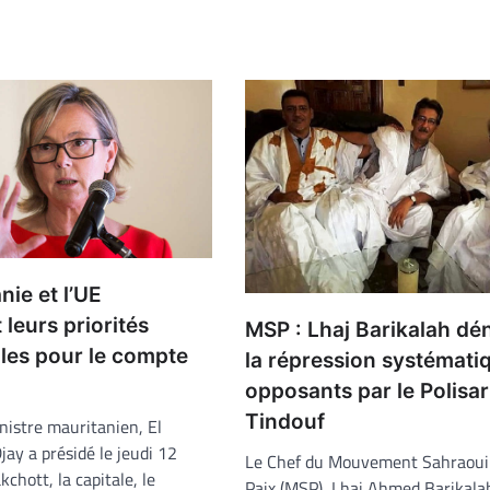
nie et l’UE
 leurs priorités
MSP : Lhaj Barikalah d
les pour le compte
la répression systémati
opposants par le Polisar
Tindouf
nistre mauritanien, El
ay a présidé le jeudi 12
Le Chef du Mouvement Sahraoui 
kchott, la capitale, le
Paix (MSP), Lhaj Ahmed Barikalah