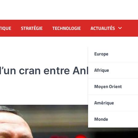
TIQUE
STRATÉGIE
TECHNOLOGIE
ACTUALITÉS
Europe
d’un cran entre Ankara et
Afrique
Moyen Orient
Amérique
Monde