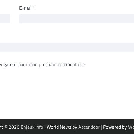
E-mail
*
avigateur pour mon prochain commentaire.
ht © 2026
Enjeux.info
| World News by
Ascendoor
| Powered by
Wo