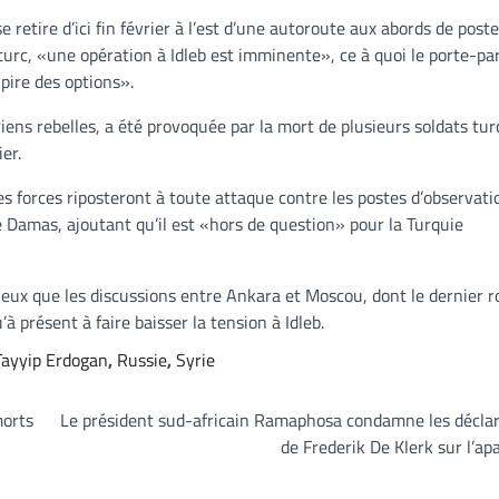
retire d’ici fin février à l’est d’une autoroute aux abords de post
t turc, «une opération à Idleb est imminente», ce à quoi le porte-pa
 pire des options».
iens rebelles, a été provoquée par la mort de plusieurs soldats tur
ier.
s forces riposteront à toute attaque contre les postes d’observati
e Damas, ajoutant qu’il est «hors de question» pour la Turquie
eux que les discussions entre Ankara et Moscou, dont le dernier r
à présent à faire baisser la tension à Idleb.
Tayyip Erdogan
,
Russie
,
Syrie
morts
Le président sud-africain Ramaphosa condamne les décla
de Frederik De Klerk sur l’ap