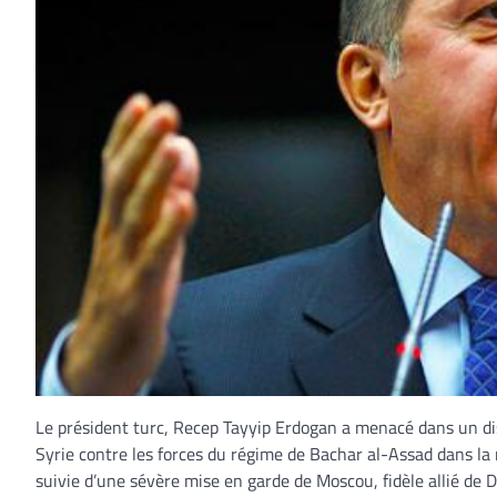
Le président turc, Recep Tayyip Erdogan a menacé dans un dis
Syrie contre les forces du régime de Bachar al-Assad dans la 
suivie d’une sévère mise en garde de Moscou, fidèle allié de