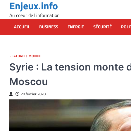
Enjeux.info
Skip
to
Au coeur de l'information
content
ACCUEIL
BUSINESS
ENERGIE
SÉCURITÉ
POLI
FEATURED
,
MONDE
Syrie : La tension monte 
Moscou
20 février 2020