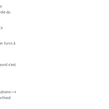
es
role du
cs
on turcs à
ound s’est
rations
⟶
artheid