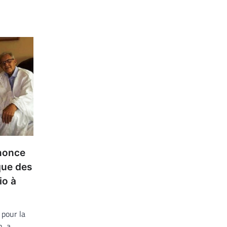
énonce
que des
io à
pour la
, a