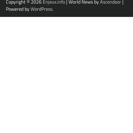
Copyright © 2026
Enjeux.info
| World News by
Ascendoor
|
Powered by
WordPress
.