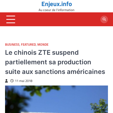
Enjeux.info
Skip
to
Au coeur de l'information
content
BUSINESS
,
FEATURED
,
MONDE
Le chinois ZTE suspend
partiellement sa production
suite aux sanctions américaines
11 mai 2018