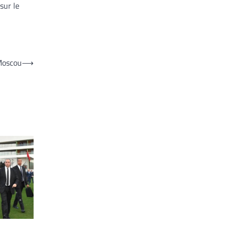
sur le
 Moscou
⟶