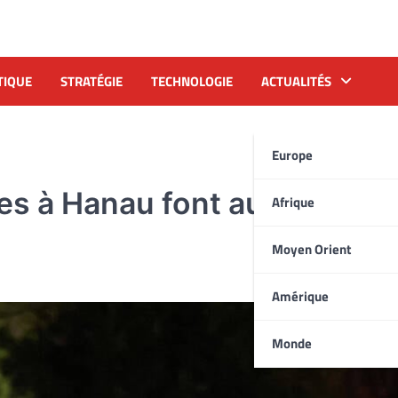
TIQUE
STRATÉGIE
TECHNOLOGIE
ACTUALITÉS
Europe
des à Hanau font au moins n
Afrique
Moyen Orient
Amérique
Monde