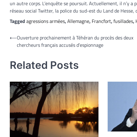
un autre corps. L’enquête se poursuit. Actuellement, il n’y a pa
réseau social Twitter, la police du sud-est du Land de Hesse, 
Tagged
agressions armées
,
Allemagne
,
Francfort
,
fusillades
,
Navigation
⟵
Ouverture prochainement à Téhéran du procès des deux
chercheurs français accusés d’espionnage
de
l’article
Related Posts