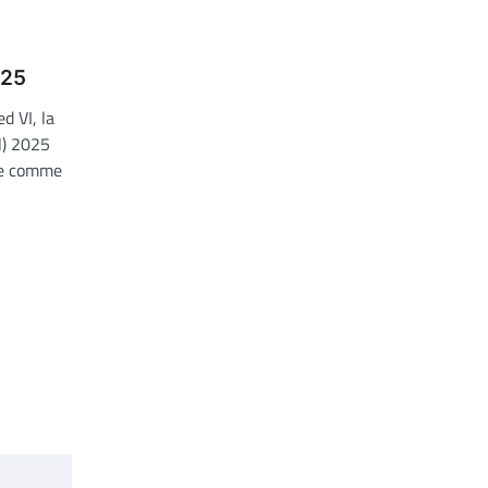
025
d VI, la
N) 2025
ée comme