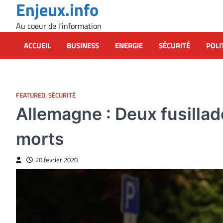
Enjeux.info
Skip
to
Au coeur de l'information
content
ACCUEIL
BUSINESS
ENERGIE
SÉCURITÉ
POLI
FEATURED
,
SÉCURITÉ
Allemagne : Deux fusilla
morts
20 février 2020