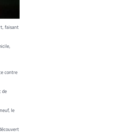
t, faisant
icile,
te contre
t de
neuf, le
 découvert