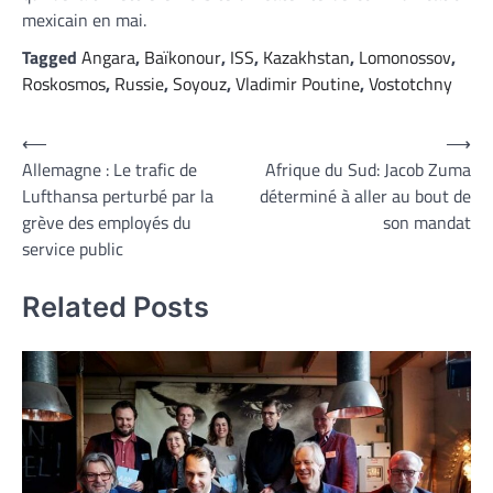
mexicain en mai.
Tagged
Angara
,
Baïkonour
,
ISS
,
Kazakhstan
,
Lomonossov
,
Roskosmos
,
Russie
,
Soyouz
,
Vladimir Poutine
,
Vostotchny
Navigation
⟵
⟶
Allemagne : Le trafic de
Afrique du Sud: Jacob Zuma
de
Lufthansa perturbé par la
déterminé à aller au bout de
l’article
grève des employés du
son mandat
service public
Related Posts