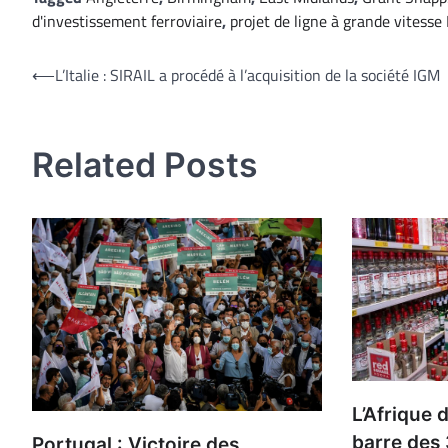
d'investissement ferroviaire
,
projet de ligne à grande vitesse
Navigation
⟵
L’Italie : SIRAIL a procédé à l’acquisition de la société IGM
de
l’article
Related Posts
L’Afrique 
barre des
Portugal : Victoire des