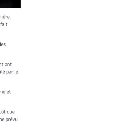
nière,
fait
des
nt ont
lé par le
mé et
tôt que
mme prévu