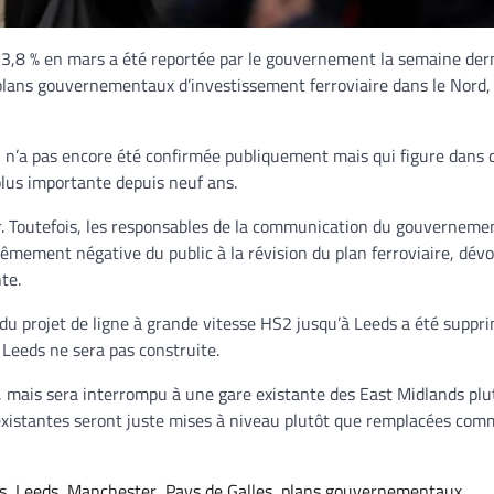
 3,8 % en mars a été reportée par le gouvernement la semaine der
s plans gouvernementaux d’investissement ferroviaire dans le Nord, 
qui n’a pas encore été confirmée publiquement mais qui figure dans 
plus importante depuis neuf ans.
. Toutefois, les responsables de la communication du gouverneme
rêmement négative du public à la révision du plan ferroviaire, dévoi
te.
 projet de ligne à grande vitesse HS2 jusqu’à Leeds a été suppri
 Leeds ne sera pas construite.
r, mais sera interrompu à une gare existante des East Midlands plu
 existantes seront juste mises à niveau plutôt que remplacées co
s
,
Leeds
,
Manchester
,
Pays de Galles
,
plans gouvernementaux