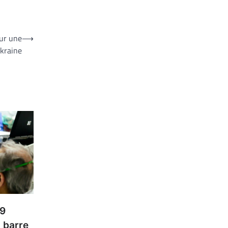
our une
⟶
Ukraine
19
a barre