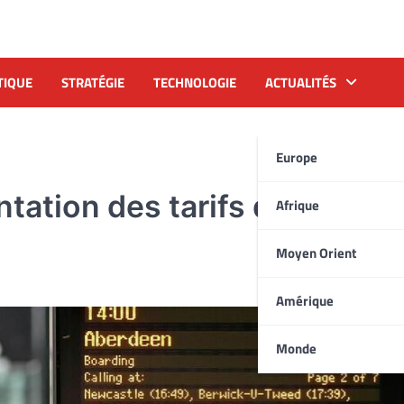
TIQUE
STRATÉGIE
TECHNOLOGIE
ACTUALITÉS
Europe
tation des tarifs des chem
Afrique
Moyen Orient
Amérique
Monde