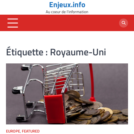
Enjeux.info
Skip
to
Au coeur de l'information
content
Étiquette :
Royaume-Uni
EUROPE
,
FEATURED