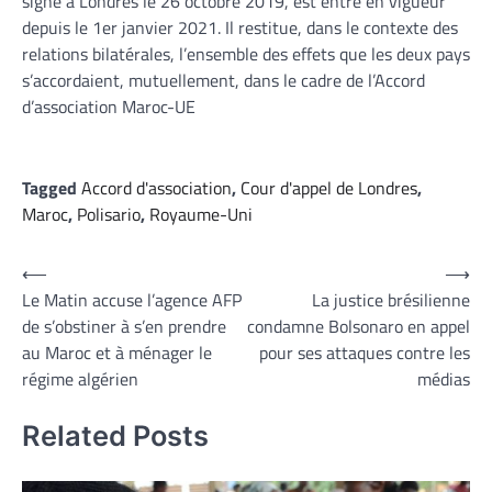
signé à Londres le 26 octobre 2019, est entré en vigueur
depuis le 1er janvier 2021. Il restitue, dans le contexte des
relations bilatérales, l’ensemble des effets que les deux pays
s’accordaient, mutuellement, dans le cadre de l’Accord
d’association Maroc-UE
Tagged
Accord d'association
,
Cour d'appel de Londres
,
Maroc
,
Polisario
,
Royaume-Uni
Navigation
⟵
⟶
Le Matin accuse l’agence AFP
La justice brésilienne
de
de s’obstiner à s’en prendre
condamne Bolsonaro en appel
l’article
au Maroc et à ménager le
pour ses attaques contre les
régime algérien
médias
Related Posts