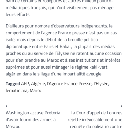
dam de certains eurodéputés et autres milieux politico-
médiatiques français, qui n’ont visiblement pas ménagé
leurs efforts.
D’ailleurs pour nombre d’observateurs indépendants, le
comportement de l’agence France presse n’est pas un cas
isolé, mais depuis le début de la brouille politico-
diplomatique entre Paris et Rabat, la plupart des médias
proches ou au service de l’Elysée ne ratent aucune occasion
pour s’en prendre au Maroc et à ses institutions et intérêts
suprêmes et pour aussi ménager le régime kaki-vert
algérien dans le sillage d’une impartialité aveugle.
Tagged
AFP
,
Algérie
,
l'Agence France Presse
,
l'Elysée
,
lematin.ma
,
Maroc
Navigation
⟵
⟶
Washington accuse Pretoria
La Cour d’appel de Londres
de
d’avoir fourni des armes à
rejette irrévocablement une
l’article
Moscou
requête du polisario contre