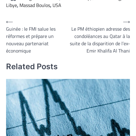
Libye
,
Massad Boulos
,
USA
Navigation
⟵
⟶
Guinée : le FMI salue les
Le PM éthiopien adresse des
de
réformes et prépare un
condoléances au Qatar à la
l’article
nouveau partenariat
suite de la disparition de l’ex-
économique
Emir Khalifa Al Thani
Related Posts