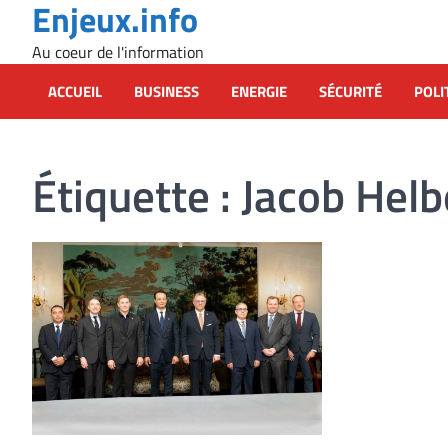
Enjeux.info
Skip
to
Au coeur de l'information
content
ACCUEIL
BUSINESS
ENERGIE
SÉCURITÉ
POLI
Étiquette :
Jacob Helb