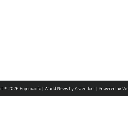
ht © 2026
Enjeux.info
| World News by
Ascendoor
| Powered by
Wo