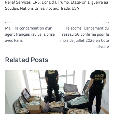
Relief Services
,
CRS
,
Donald J. Trump
,
Etats-Unis
,
guerre au
Soudan
,
Nations Unies
,
not aid
,
Trade
,
USA
Navigation
⟵
⟶
Mali : la condamnation d’un
Télécoms : Lancement du
de
agent français ravive la crise
réseau 5G confirmé pour le
l’article
avec Paris
mois de juillet 2026 en Côte
d’Ivoire
Related Posts