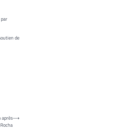
 par
soutien de
m après
⟶
i Rocha