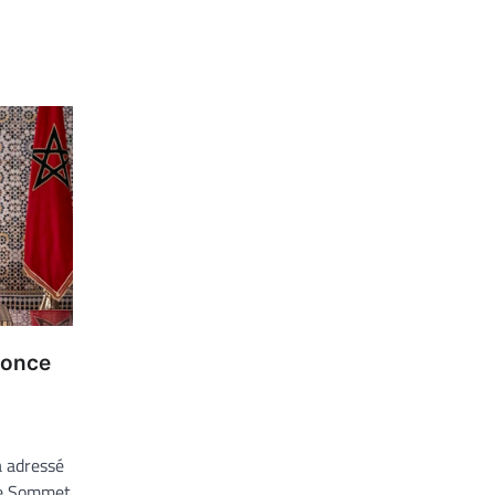
nonce
 adressé
me Sommet