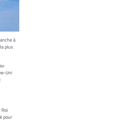
manche à
la plus
 au
ume-Uni
t
 Roi
é pour