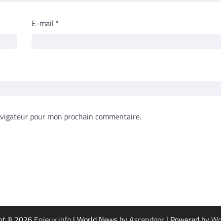
E-mail
*
avigateur pour mon prochain commentaire.
ht © 2026
Enjeux.info
| World News by
Ascendoor
| Powered by
Wo