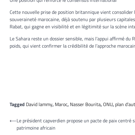
Une position qui renforce le consensus international
Cette nouvelle prise de position britannique vient consolide
souveraineté marocaine, déjà soutenu par plusieurs capitales
Rabat, qui gagne en visibilité et en légitimité sur la scène int
Le Sahara reste un dossier sensible, mais l’appui affirmé d
poids, qui vient confirmer la crédibilité de l’approche marocai
Tagged
David lammy
,
Maroc
,
Nasser Bourita
,
ONU
,
plan d’au
Navigation
⟵
Le président capverdien propose un pacte de paix centré s
patrimoine africain
de