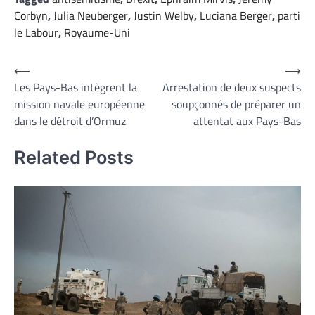
Corbyn
,
Julia Neuberger
,
Justin Welby
,
Luciana Berger
,
parti
le Labour
,
Royaume-Uni
Navigation
⟵
⟶
Les Pays-Bas intègrent la
Arrestation de deux suspects
de
mission navale européenne
soupçonnés de préparer un
l’article
dans le détroit d’Ormuz
attentat aux Pays-Bas
Related Posts