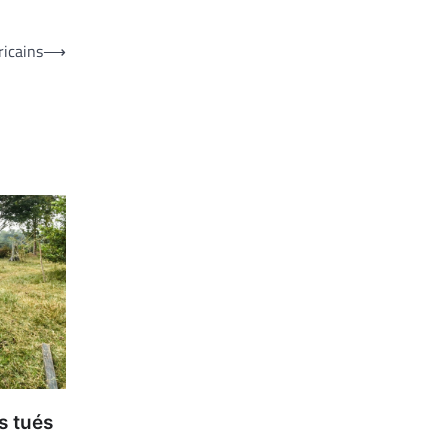
ricains
⟶
s tués