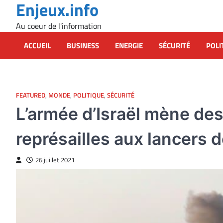
Enjeux.info
Skip
to
Au coeur de l'information
content
ACCUEIL
BUSINESS
ENERGIE
SÉCURITÉ
POLI
FEATURED
,
MONDE
,
POLITIQUE
,
SÉCURITÉ
L’armée d’Israël mène de
représailles aux lancers d
26 juillet 2021