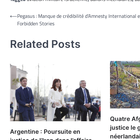
Navigation
⟵
Pegasus : Manque de crédibilité d’Amnesty International e
Forbidden Stories
de
l’article
Related Posts
Quatre Af
justice l
Argentine : Poursuite en
néerlanda