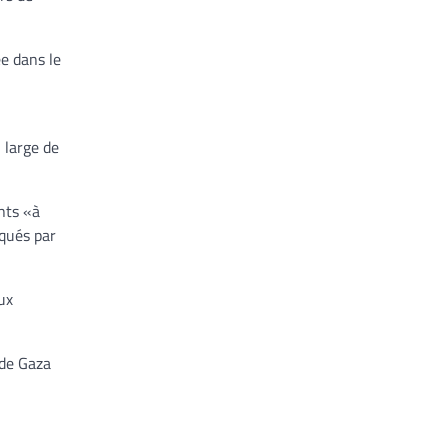
ée dans le
 large de
nts «à
oqués par
ux
 de Gaza