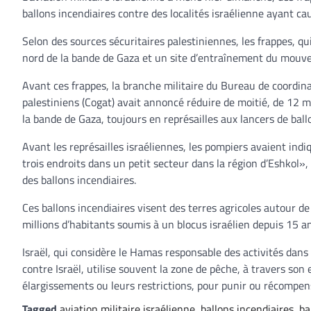
ballons incendiaires contre des localités israélienne ayant c
Selon des sources sécuritaires palestiniennes, les frappes, qu
nord de la bande de Gaza et un site d’entraînement du mouv
Avant ces frappes, la branche militaire du Bureau de coordina
palestiniens (Cogat) avait annoncé réduire de moitié, de 12 m
la bande de Gaza, toujours en représailles aux lancers de ball
Avant les représailles israéliennes, les pompiers avaient in
trois endroits dans un petit secteur dans la région d’Eshkol»
des ballons incendiaires.
Ces ballons incendiaires visent des terres agricoles autour d
millions d’habitants soumis à un blocus israélien depuis 15 a
Israël, qui considère le Hamas responsable des activités dan
contre Israël, utilise souvent la zone de pêche, à travers son 
élargissements ou leurs restrictions, pour punir ou récompens
Tagged
aviation militaire israélienne
,
ballons incendiaires
,
ba